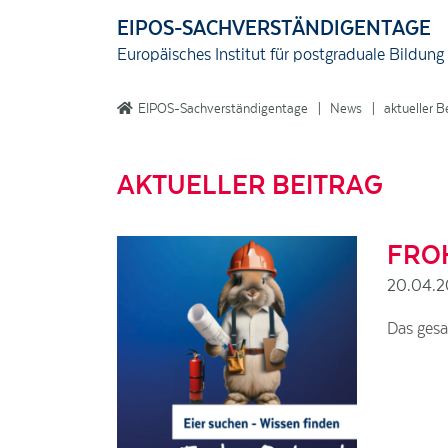
EIPOS-SACHVERSTÄNDIGENTAGE
Europäisches Institut für postgraduale Bildu
EIPOS-Sachverständigentage
News
aktueller B
AKTUELLER BEITRAG
FRO
20.04.
Das gesa
Wir verwenden Cookies, um Funktionen unserer Webseiten zur Verfügung zu
Techniken können Daten zur Verwendung unserer Seite durch Sie an unse