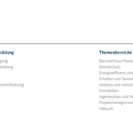
Alle akzeptieren
Nur essentielle Cookies akzeptieren
bildung
Themenbereiche
gang
Barrierefreies Plan
Speichern und schließen
tbildung
Brandschutz
r
Energieeffizienz un
Erhalten und Sanie
zertifizierung
Holzbau und Holzsc
Immobilien
Ingenieurbau und V
Projektmanagemen
Vakuum