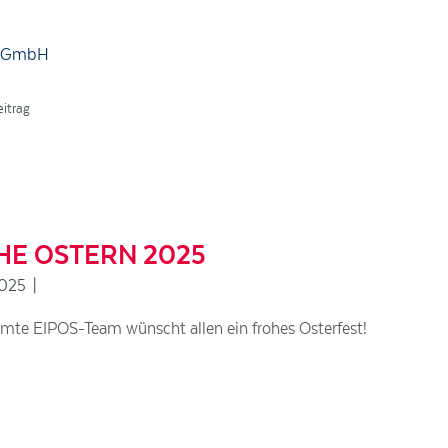
ng GmbH
eitrag
HE OSTERN 2025
2025
|
mte EIPOS-Team wünscht allen ein frohes Osterfest!
 stellen, Anzeigen zu personalisieren, evtl. Funktionen für soziale Medien anb
re Partner für soziale Medien und Werbung weitergegeben werden. Genauere An