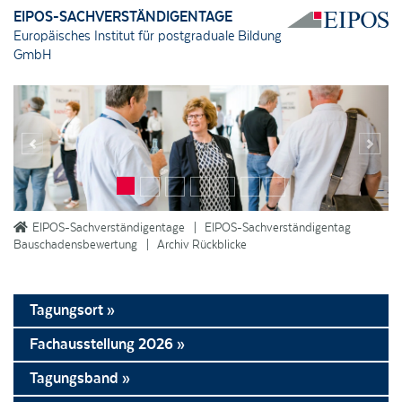
EIPOS-SACHVERSTÄNDIGENTAGE
Europäisches Institut für postgraduale Bildung
GmbH
Previous
Next
EIPOS-Sachverständigentage
EIPOS-Sachverständigentag
Bauschadensbewertung
Archiv Rückblicke
Tagungsort »
Fachausstellung 2026 »
Tagungsband »