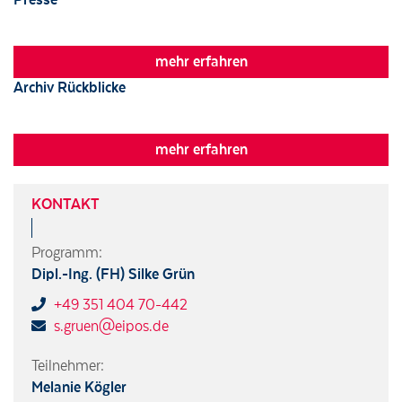
Wir verwenden Cookies, um Funktionen unserer Webseiten zur
mehr erfahren
Verfügung zu stellen, Anzeigen zu personalisieren, evtl. Funktionen
Archiv Rückblicke
für soziale Medien anbieten zu können und Zugriffsstatistiken zu
erstellen. Durch verschiedene Techniken können Daten zur
Verwendung unserer Seite durch Sie an unsere Partner für soziale
Medien und Werbung weitergegeben werden. Genauere Angaben
mehr erfahren
dazu finden Sie in unserer Datenschutzerklärung.
KONTAKT
Notwendige Cookies
Programm:
Marketing-Cookies
Dipl.-Ing. (FH) Silke Grün
+49 351 404 70-442
s.gruen@eipos.de
Alle akzeptieren
Nur essentielle Cookies akzeptieren
Teilnehmer:
Melanie Kögler
Speichern und schließen