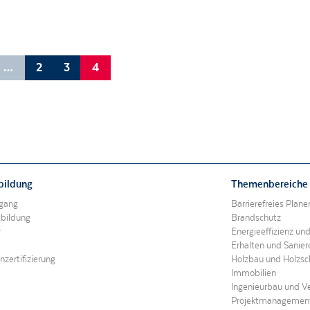
…
2
3
4
bildung
Themenbereiche
gang
Barrierefreies Plan
tbildung
Brandschutz
r
Energieeffizienz un
Erhalten und Sanie
zertifizierung
Holzbau und Holzsc
Immobilien
Ingenieurbau und V
Projektmanagemen