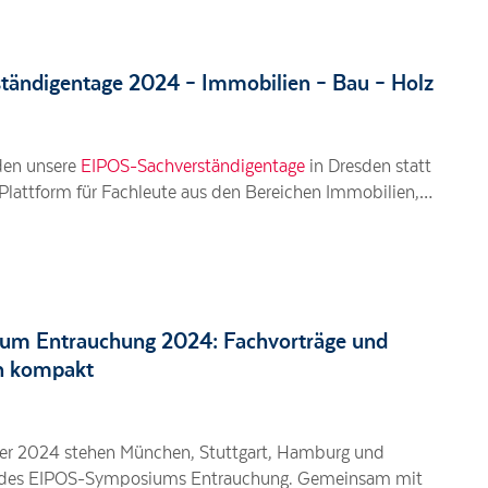
tändigentage 2024 – Immobilien – Bau – Holz
 stellen, Anzeigen zu personalisieren, evtl. Funktionen für soziale Medien anb
re Partner für soziale Medien und Werbung weitergegeben werden. Genauere An
nden unsere
EIPOS-Sachverständigentage
in Dresden statt
 Plattform für Fachleute aus den Bereichen Immobilien,…
m Entrauchung 2024: Fachvorträge und
Alle akzeptieren
n kompakt
Nur essentielle Cookies akzeptieren
Speichern und schließen
ber 2024 stehen München, Stuttgart, Hamburg und
des EIPOS-Symposiums Entrauchung. Gemeinsam mit