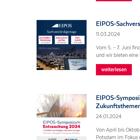
EIPOS-Sachvers
11.03.2024
Wir verwenden Cookies, um Funktionen unserer Webseiten zur Verfügung zu
Techniken können Daten zur Verwendung unserer Seite durch Sie an unse
Vom 5. – 7. Juni fi
und wir bieten eine
Notwendige Cookies
weiterlesen
Marketing-Cookies
EIPOS-Symposiu
Zukunftstheme
24.01.2024
Von April bis Okto
Potsdam im Fokus 
Impressum
Datenschutzerklärung