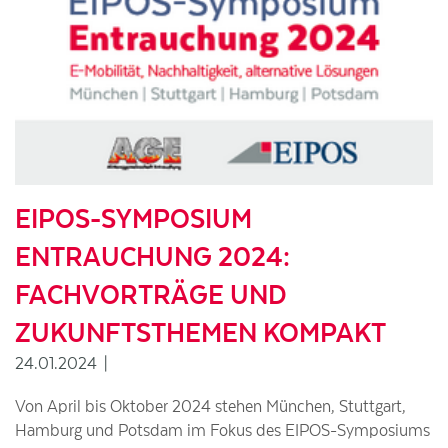
EIPOS-SYMPOSIUM
ENTRAUCHUNG 2024:
FACHVORTRÄGE UND
ZUKUNFTSTHEMEN KOMPAKT
Wir verwenden Cookies, um Funktionen unserer Webseiten zur
24.01.2024
|
Verfügung zu stellen, Anzeigen zu personalisieren, evtl. Funktionen
für soziale Medien anbieten zu können und Zugriffsstatistiken zu
Von April bis Oktober 2024 stehen München, Stuttgart,
erstellen. Durch verschiedene Techniken können Daten zur
Hamburg und Potsdam im Fokus des EIPOS-Symposiums
Verwendung unserer Seite durch Sie an unsere Partner für soziale