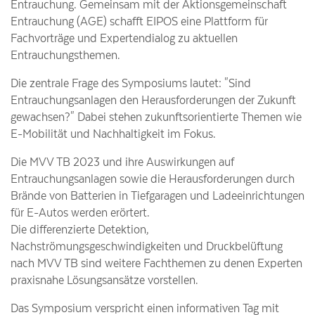
Medien und Werbung weitergegeben werden. Genauere Angaben
Entrauchung. Gemeinsam mit der Aktionsgemeinschaft
dazu finden Sie in unserer Datenschutzerklärung.
Entrauchung (AGE) schafft EIPOS eine Plattform für
Fachvorträge und Expertendialog zu aktuellen
Entrauchungsthemen.
Notwendige Cookies
Die zentrale Frage des Symposiums lautet: "Sind
Marketing-Cookies
Entrauchungsanlagen den Herausforderungen der Zukunft
gewachsen?" Dabei stehen zukunftsorientierte Themen wie
E-Mobilität und Nachhaltigkeit im Fokus.
Alle akzeptieren
Die MVV TB 2023 und ihre Auswirkungen auf
Nur essentielle Cookies akzeptieren
Entrauchungsanlagen sowie die Herausforderungen durch
Brände von Batterien in Tiefgaragen und Ladeeinrichtungen
Speichern und schließen
für E-Autos werden erörtert.
Die differenzierte Detektion,
Impressum
Datenschutzerklärung
Nachströmungsgeschwindigkeiten und Druckbelüftung
nach MVV TB sind weitere Fachthemen zu denen Experten
praxisnahe Lösungsansätze vorstellen.
Das Symposium verspricht einen informativen Tag mit